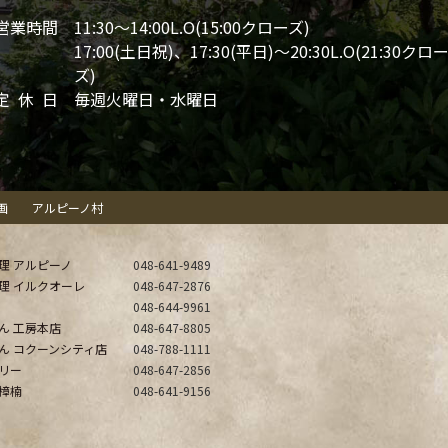
営業時間
11:30～14:00L.O(15:00クローズ)
17:00(土日祝)、17:30(平日)～20:30L.O(21:30クロ
ズ)
定休日
毎週火曜日・水曜日
画
アルピーノ村
理 アルピーノ
048-641-9489
理 イルクオーレ
048-647-2876
048-644-9961
ん 工房本店
048-647-8805
ん コクーンシティ店
048-788-1111
リー
048-647-2856
樟楠
048-641-9156