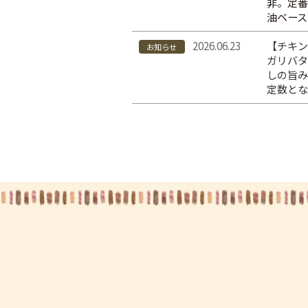
非。定番
油ベース
2026.06.23
【チキン
お知らせ
ガリバタ
しの旨み
定数とな