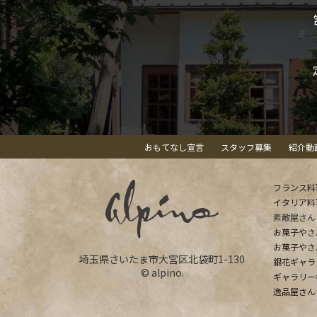
おもてなし宣言
スタッフ募集
紹介動
フランス料
イタリア料
素敵屋さん
お菓子やさ
お菓子やさ
埼玉県さいたま市大宮区北袋町1-130
銀花ギャラ
© alpino.
ギャラリー
逸品屋さん