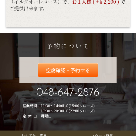
（イルクオーレコース）で、
お１人様 ( +￥2,200 )
で
ご提供出来ます。
予約について
空席確認・予約する
048-647-2876
営業時間
11:30～14:00L.O(15:00クローズ)
17:30～20:30L.O(22:00クローズ)
定休日
月曜日
おもてなし宣言
スタッフ募集